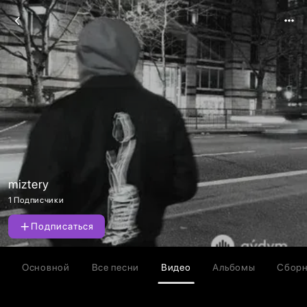
miztery
1 Подписчики
Подписаться
Основной
Все песни
Видео
Альбомы
Сбор