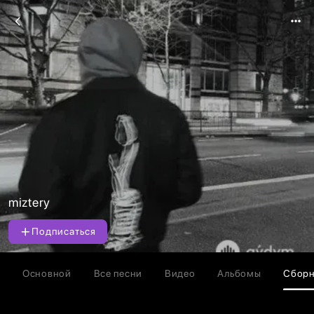
miztery
Подписаться
Основной
Все песни
Видео
Альбомы
Сбор