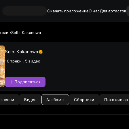
Скачать приложение
О нас
Для артистов
тели
Selbi Kakanowa
Selbi Kakanowa
10 треки
,
5 видео
Подписаться
е песни
Видео
Альбомы
Сборники
Похожие ар