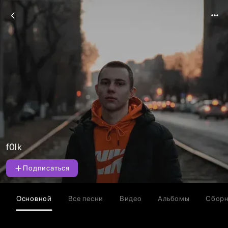
f0lk
Подписаться
Основной
Все песни
Видео
Альбомы
Сбор