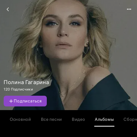
Полина Гагарина
120 Подписчики
Подписаться
Основной
Все песни
Видео
Альбомы
Сбор