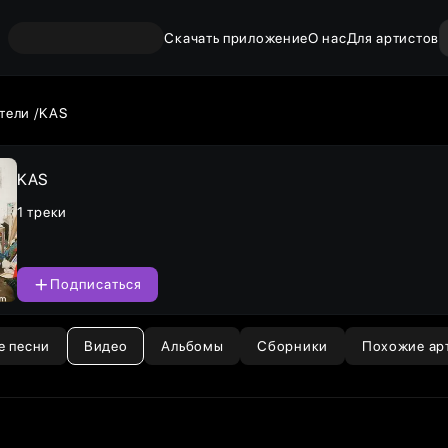
Скачать приложение
О нас
Для артистов
тели
KAS
KAS
1 треки
Подписаться
е песни
Видео
Альбомы
Сборники
Похожие ар