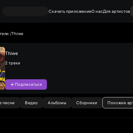
Скачать приложение
О нас
Для артистов
тели
Thiwe
Thiwe
2 треки
Подписаться
е песни
Видео
Альбомы
Сборники
Похожие ар