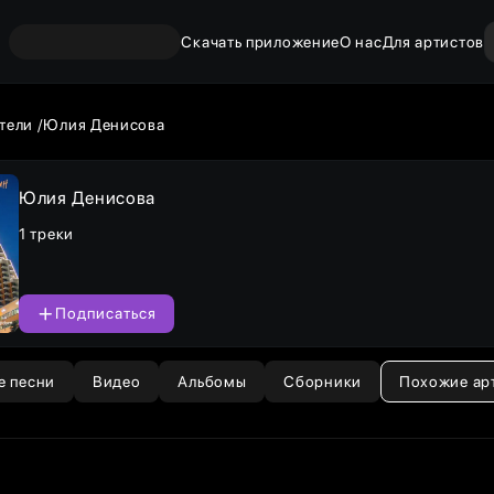
Скачать приложение
О нас
Для артистов
тели
Юлия Денисова
Юлия Денисова
1 треки
Подписаться
е песни
Видео
Альбомы
Сборники
Похожие ар