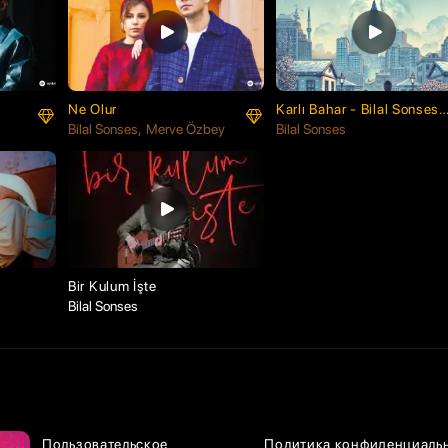
Ne Olur
Karlı Bahar - Bilal Sonses
Bilal Sonses
Merve Özbey
& Aynur Polat
Bilal Sonses
Bir Kulum İşte
Bilal Sonses
Пользовательское
Политика конфиденциаль