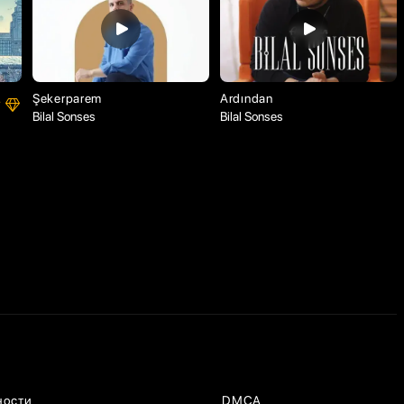
Şekerparem
Ardından
Bilal Sonses
Bilal Sonses
ности
DMCA