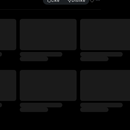
Like
Dislike