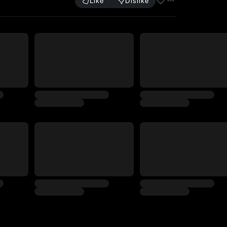
Like
Dislike