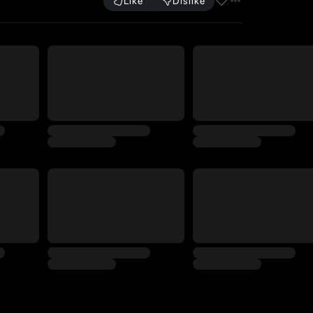
Like
Dislike