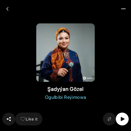
Şadyýan Gözel
Ogulbibi Reýimowa
Like it