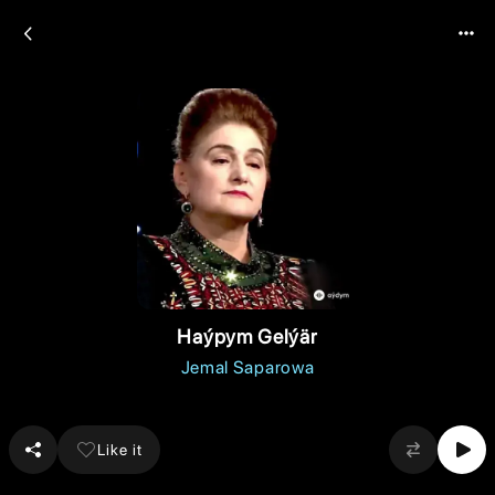
Haýpym Gelýär
Jemal Saparowa
Like it