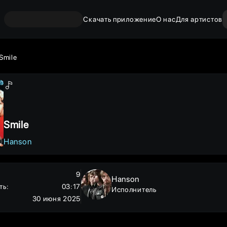
Скачать приложение
О нас
Для артистов
Smile
Smile
Hanson
9
Hanson
ть
:
03:17
Исполнитель
30 июня 2025