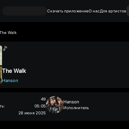
Скачать приложение
О нас
Для артистов
The Walk
The Walk
Hanson
49
Hanson
ть
:
05:05
Исполнитель
28 июня 2025