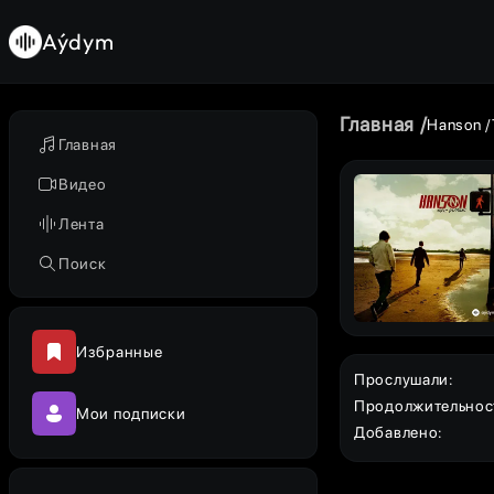
Aýdym
Главная
Hanson
Главная
Видео
Лента
Поиск
Избранные
Прослушали
:
Продолжительнос
Мои подписки
Добавлено
: