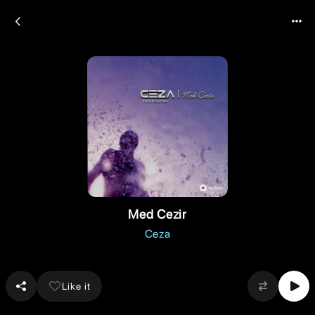
Med Cezir
Ceza
Like it