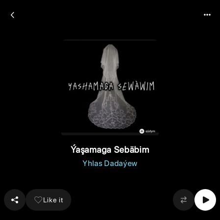
Ýaşamaga Sebäbim
Yhlas Dadaýew
Like it