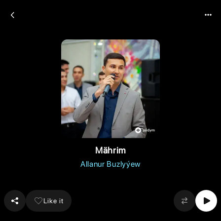
Mährim
Allanur Buzlyýew
Like it