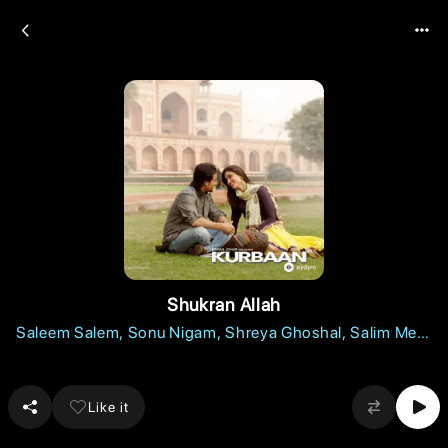
Shukran Allah
Saleem Salem
Sonu Nigam
Shreya Ghoshal
Salim Merc
hant
Like it