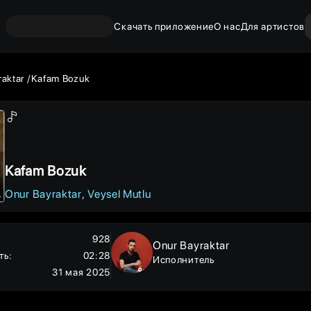
Скачать приложение
О нас
Для артистов
raktar
Kafam Bozuk
Kafam Bozuk
Onur Bayraktar
Veysel Mutlu
928
Onur Bayraktar
ть
:
02:28
Исполнитель
31 мая 2025