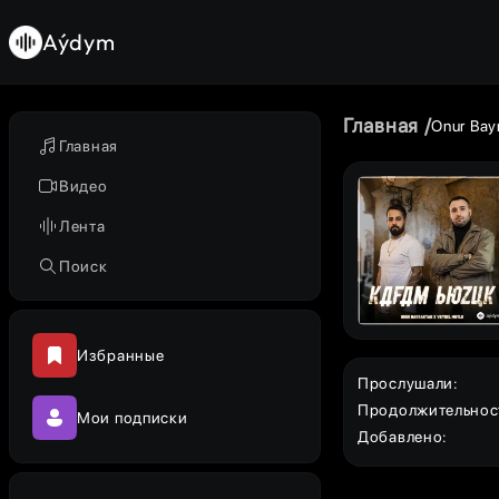
Aýdym
Главная
Onur Bay
Главная
Видео
Лента
Поиск
Избранные
Прослушали
:
Продолжительнос
Мои подписки
Добавлено
: