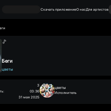
Скачать приложение
О нас
Для артистов
еги
Беги
цветы
3
цветы
ть
:
03:36
Исполнитель
31 мая 2025