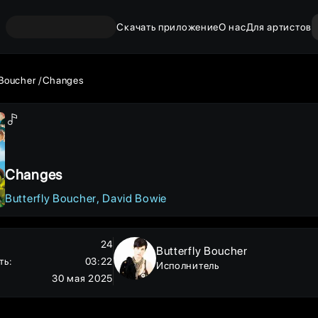
Скачать приложение
О нас
Для артистов
 Boucher
Changes
Changes
Butterfly Boucher
David Bowie
24
Butterfly Boucher
ть
:
03:22
Исполнитель
30 мая 2025