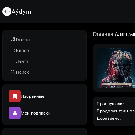
Aýdym
Главная
Zafrir
Al
Главная
Видео
Лента
Поиск
Избранные
Прослушали
:
Продолжительнос
Мои подписки
Добавлено
: