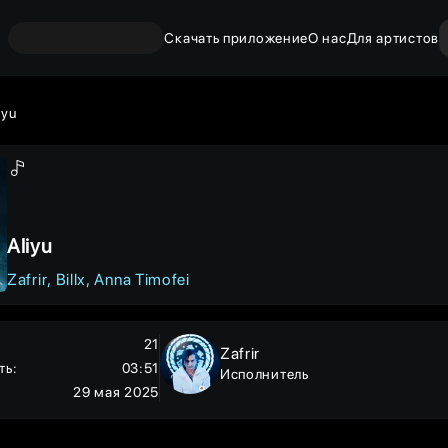
Скачать приложение
О нас
Для артистов
iyu
Aliyu
Zafrir
Billx
Anna Timofei
21
Zafrir
ть
:
03:51
Исполнитель
29 мая 2025