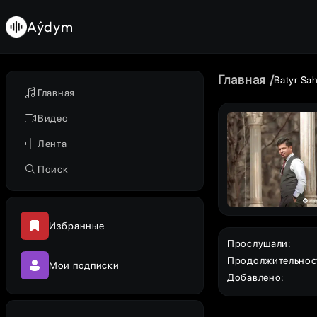
Aýdym
Главная
Batyr Sa
Главная
Видео
Лента
Поиск
Избранные
Прослушали
:
Продолжительнос
Мои подписки
Добавлено
: