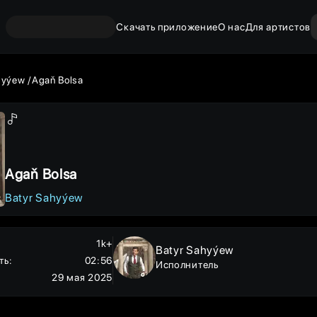
Скачать приложение
О нас
Для артистов
hyýew
Agaň Bolsa
Agaň Bolsa
Batyr Sahyýew
1k+
Batyr Sahyýew
ть
:
02:56
Исполнитель
29 мая 2025