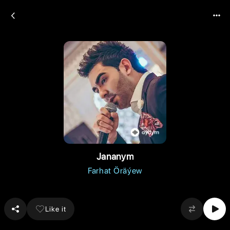
Jananym
Farhat Öräýew
Like it