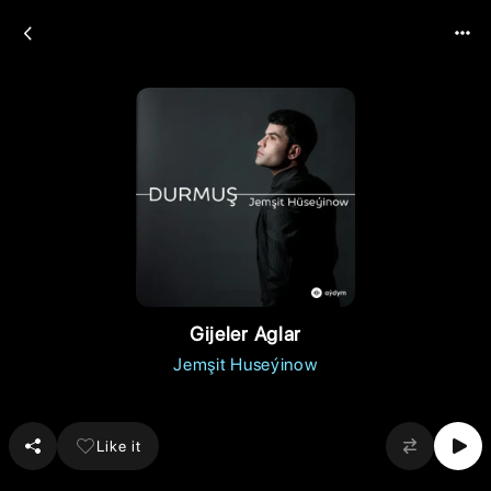
Gijeler Aglar
Jemşit Huseýinow
Like it