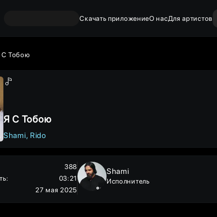
Скачать приложение
О нас
Для артистов
 С Тобою
Я С Тобою
Shami
Rido
388
Shami
ть
:
03:21
Исполнитель
27 мая 2025