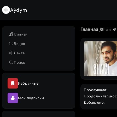
Aýdym
Главная
Shami
Я
Главная
Видео
Лента
Поиск
Избранные
Прослушали
:
Продолжительнос
Мои подписки
Добавлено
: