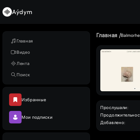
Aýdym
Главная
Balmorh
Главная
Видео
Лента
Поиск
Избранные
Прослушали
:
Продолжительнос
Мои подписки
Добавлено
: