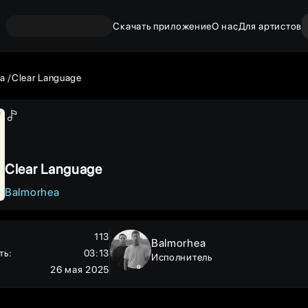
Скачать приложение
О нас
Для артистов
ea
Clear Language
Clear Language
Balmorhea
113
Balmorhea
ть
:
03:13
Исполнитель
26 мая 2025