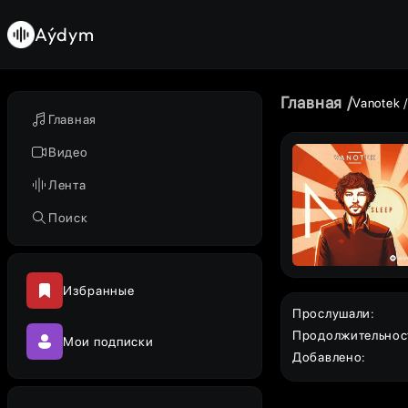
Aýdym
Главная
Vanotek
Главная
Видео
Лента
Поиск
Избранные
Прослушали
:
Продолжительнос
Мои подписки
Добавлено
: