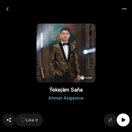
Ýekejäm Saňa
Ahmet Atajanow
Like it