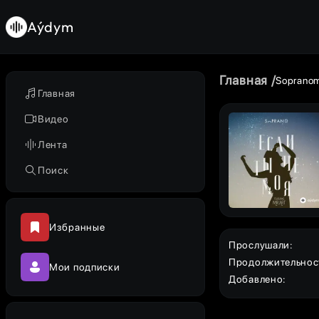
Aýdym
Главная
Soprano
Главная
Видео
Лента
Поиск
Избранные
Прослушали
:
Продолжительнос
Мои подписки
Добавлено
: