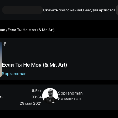
Скачать приложение
О нас
Для артистов
man
Если Ты Не Моя (& Mr. Art)
Если Ты Не Моя (& Mr. Art)
Sopranoman
6.5k+
Sopranoman
ть
:
03:34
Исполнитель
29 мая 2021