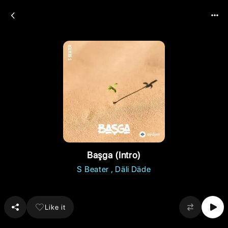
Başga (Intro)
S Beater
Däli Däde
Like it