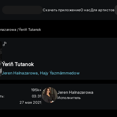
Скачать приложение
О нас
Для артистов
lnazarowa
Ýeriň Tutanok
Ýeriň Tutanok
Jeren Halnazarowa
Hajy Ýazmämmedow
195k+
Jeren Halnazarowa
ть
:
03:31
Исполнитель
27 мая 2021