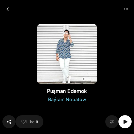
Puşman Edemok
Baýram Nobatow
Like it