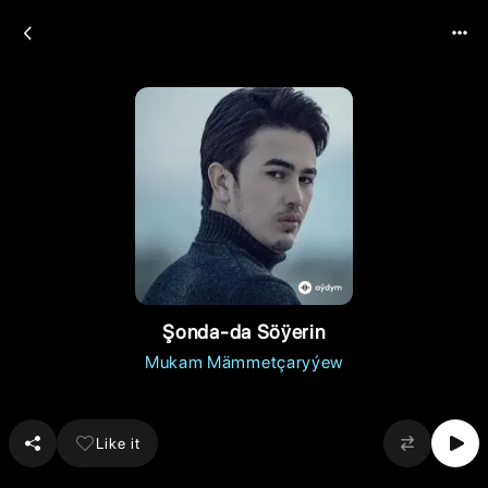
Şonda-da Söÿerin
Mukam Mämmetçaryýew
Like it