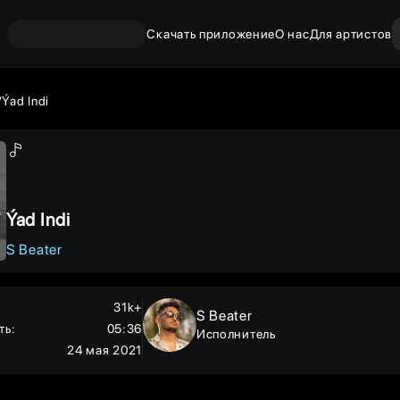
Скачать приложение
О нас
Для артистов
Ýad Indi
Ýad Indi
S Beater
31k+
S Beater
ть
:
05:36
Исполнитель
24 мая 2021