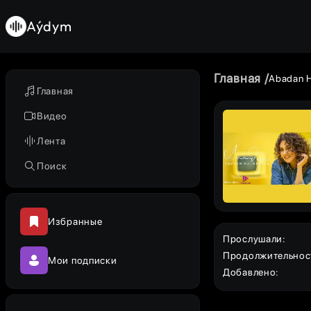
Aýdym
Главная
Abadan 
Главная
Видео
Лента
Поиск
Избранные
Прослушали
:
Продолжительнос
Мои подписки
Добавлено
: