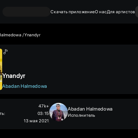
Скачать приложение
О нас
Для артистов
Halmedowa
Ynandyr
Ynandyr
Abadan Halmedowa
47k+
Abadan Halmedowa
ть
:
03:15
Исполнитель
13 мая 2021