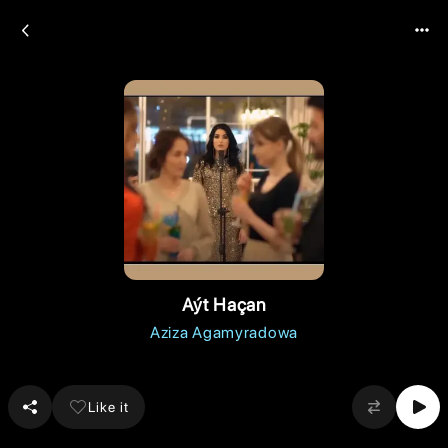
Aýt Haçan
Aziza Agamyradowa
Like it