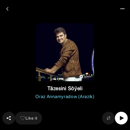
Täzesini Söýeli
Oraz Annamyradow (Arazik)
Like it