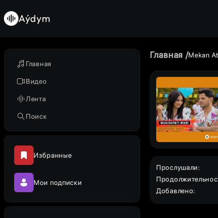
Aýdym
Главная
Mekan A
Главная
Видео
Лента
Поиск
Избранные
Прослушали
:
Продолжительнос
Мои подписки
Добавлено
: