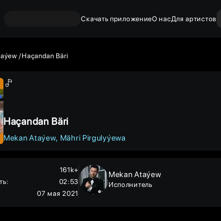
Скачать приложение
О нас
Для артистов
taýew
Haçandan Bäri
Haçandan Bäri
Mekan Ataýew
Mähri Pirgulyýewa
161k+
Mekan Ataýew
ть
:
02:53
Исполнитель
07 мая 2021