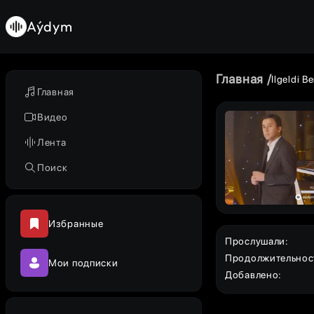
Aýdym
Главная
Ilgeldi B
Главная
Видео
Лента
Поиск
Избранные
Прослушали
:
Продолжительнос
Мои подписки
Добавлено
: