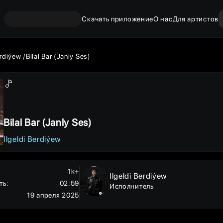
Скачать приложение
О нас
Для артистов
erdiýew
Bilal Bar (Janly Ses)
Bilal Bar (Janly Ses)
Ilgeldi Berdiýew
1k+
Ilgeldi Berdiýew
ть
:
02:59
Исполнитель
19 апреля 2025