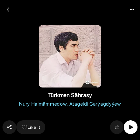
Türkmen Sährasy
Nury Halmämmedow
Atageldi Garýagdyýew
Like it