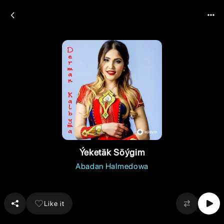
Ýeketäk Söýgim
Abadan Halmedowa
Like it