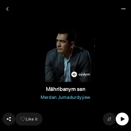
Mähribanym sen
Merdan Jumadurdyýew
Like it