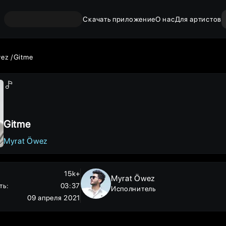
Скачать приложение
О нас
Для артистов
wez
Gitme
Gitme
Myrat Öwez
15k+
Myrat Öwez
ть
:
03:37
Исполнитель
09 апреля 2021