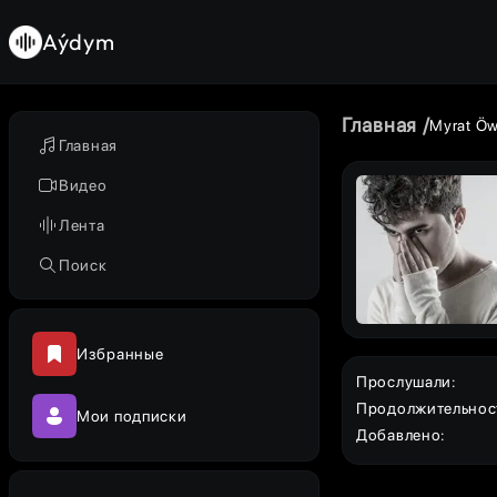
Aýdym
Главная
Myrat Ö
Главная
Видео
Лента
Поиск
Избранные
Прослушали
:
Продолжительнос
Мои подписки
Добавлено
: