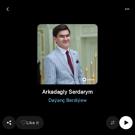
Arkadagly Serdarym
Daýanç Berdiýew
Like it