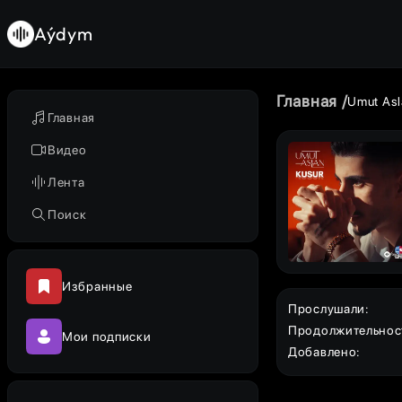
Aýdym
Главная
Umut Asl
Главная
Видео
Лента
Поиск
Избранные
Прослушали
:
Продолжительнос
Мои подписки
Добавлено
: