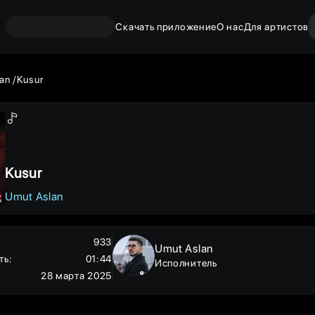
Скачать приложение
О нас
Для артистов
an
Kusur
Kusur
Umut Aslan
933
Umut Aslan
ть
:
01:44
Исполнитель
28 марта 2025