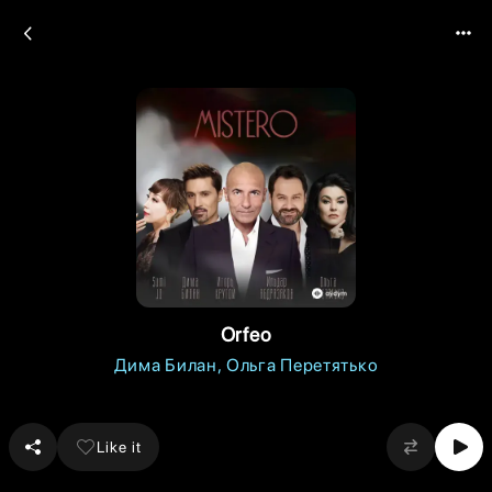
Orfeo
Дима Билан
Ольга Перетятько
Like it