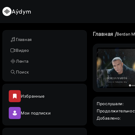
Aýdym
Главная
Berdan M
Главная
Видео
Лента
Поиск
Избранные
Прослушали
:
Продолжительнос
Мои подписки
Добавлено
: