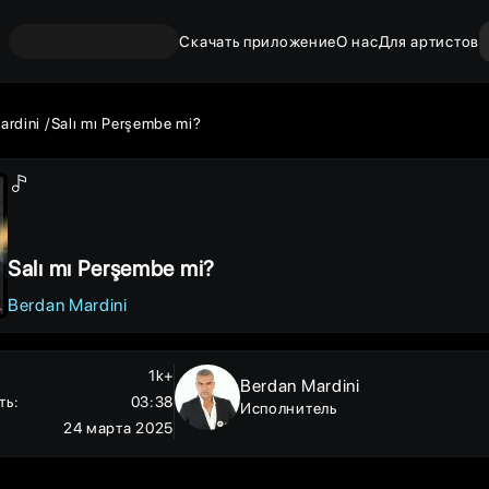
Скачать приложение
О нас
Для артистов
ardini
Salı mı Perşembe mi?
Salı mı Perşembe mi?
Berdan Mardini
1k+
Berdan Mardini
ть
:
03:38
Исполнитель
24 марта 2025